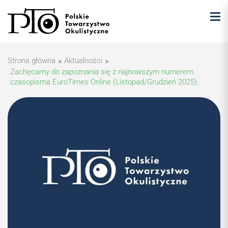
Strona główna
»
Aktualności
»
Zachęcamy do zapoznania się z najnowszym numerem
czasopisma EuroTimes Online (Listopad/Grudzień 2025).