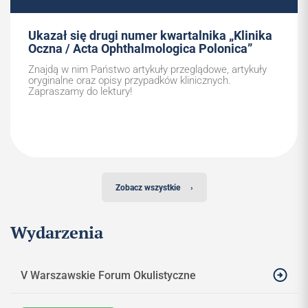
Ukazał się drugi numer kwartalnika „Klinika
Oczna / Acta Ophthalmologica Polonica”
Znajdą w nim Państwo artykuły przeglądowe, artykuły
oryginalne oraz opisy przypadków klinicznych.
Zapraszamy do lektury!
Zobacz wszystkie
›
Wydarzenia
V Warszawskie Forum Okulistyczne