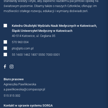
standardy wiedzy i etyki, aby zapewnić każdemu pacjentowi opiekę na
światowym poziomie. Dbamy także o naszych Członków, oferując im
możliwości stałego rozwoju, edukacji i wymiany doświadczeń.
Katedra Okulistyki Wydziału Nauk Medycznych w Katowicach,
Śląski Uniwersytet Medyczny w Katowicach
40-514 Katowice, ul. Ceglana 35
570 960 004
MIĘDZYNARODOWE
pto@pto.com.pl
55 1600 1462 1837 5550 7000 0001
Biuro prasowe
Agnieszka Pawlikowska
a.pawlikowska@compasspr.pl
OGÓLNOPOLSKIE
515 315 332
Kontakt w sprawie systemu SORGA