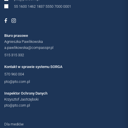
55 1600 1462 1837 5550 7000 0001
Biuro prasowe
Agnieszka Pawlikowska
a.pawlikowska@compasspr.pl
515 315 332
Kontakt w sprawie systemu SORGA
570 960 004
pto@pto.com.pl
Inspektor Ochrony Danych
Krzysztof Jastrzębski
pto@pto.com.pl
Dla mediów