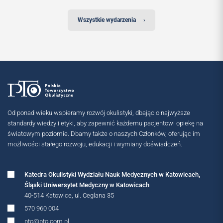
Wszystkie wydarzenia
›
OGÓLNOPOLSKIE
Od ponad wieku wspieramy rozwój okulistyki, dbając o najwyższe
standardy wiedzy i etyki, aby zapewnić każdemu pacjentowi opiekę na
światowym poziomie. Dbamy także o naszych Członków, oferując im
możliwości stałego rozwoju, edukacji i wymiany doświadczeń.
Katedra Okulistyki Wydziału Nauk Medycznych w Katowicach,
Śląski Uniwersytet Medyczny w Katowicach
40-514 Katowice, ul. Ceglana 35
570 960 004
pto@pto.com.pl