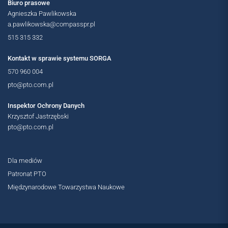
Biuro prasowe
Agnieszka Pawlikowska
a.pawlikowska@compasspr.pl
515 315 332
OGÓLNOPOLSKIE
Kontakt w sprawie systemu SORGA
570 960 004
pto@pto.com.pl
Inspektor Ochrony Danych
Krzysztof Jastrzębski
pto@pto.com.pl
Dla mediów
Patronat PTO
Międzynarodowe Towarzystwa Naukowe