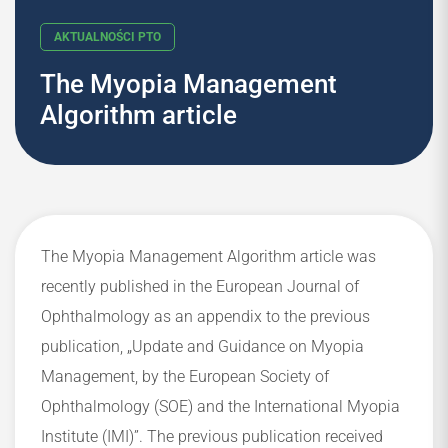
The Myopia Management
Algorithm article
AKTUALNOŚCI PTO
The Myopia Management Algorithm article was
recently published in the European Journal of
Ophthalmology as an appendix to the previous
„
publication,
Update and Guidance on Myopia
Management, by the European Society of
Ophthalmology (SOE) and the International Myopia
Institute (IMI)”. The previous publication received