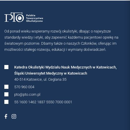
Od ponad wieku wspieramy rozwój okulistyki, dbając o najwyższe
standardy wiedzy i etyki, aby zapewnić każdemu pacjentowi opiekę na
światowym poziomie. Dbamy także o naszych Członków, oferując im
możliwości stałego rozwoju, edukacji i wymiany doświadczeń.
Katedra Okulistyki Wydziału Nauk Medycznych w Katowicach,
Śląski Uniwersytet Medyczny w Katowicach
40-514 Katowice, ul. Ceglana 35
570 960 004
pto@pto.com.pl
MIĘDZYNARODOWE
55 1600 1462 1837 5550 7000 0001