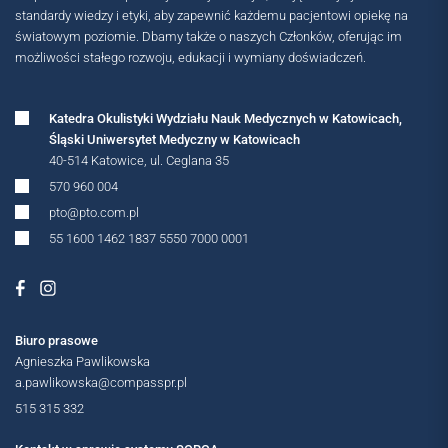
standardy wiedzy i etyki, aby zapewnić każdemu pacjentowi opiekę na
światowym poziomie. Dbamy także o naszych Członków, oferując im
możliwości stałego rozwoju, edukacji i wymiany doświadczeń.
Katedra Okulistyki Wydziału Nauk Medycznych w Katowicach,
Śląski Uniwersytet Medyczny w Katowicach
40-514 Katowice, ul. Ceglana 35
570 960 004
pto@pto.com.pl
MIĘDZYNARODOWE
55 1600 1462 1837 5550 7000 0001
Biuro prasowe
Agnieszka Pawlikowska
a.pawlikowska@compasspr.pl
515 315 332
OGÓLNOPOLSKIE