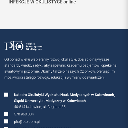
INFEKCJE W OKULISTYCE online
Od ponad wieku wspieramy rozwój okulistyki, dbając o najwyższe
standardy wiedzy i etyki, aby zapewnić każdemu pacjentowi opiekę na
światowym poziomie. Dbamy także o naszych Członków, oferując im
możliwości stałego rozwoju, edukacji i wymiany doświadczeń.
Katedra Okulistyki Wydziału Nauk Medycznych w Katowicach,
Śląski Uniwersytet Medyczny w Katowicach
40-514 Katowice, ul. Ceglana 35
570 960 004
pto@pto.com.pl