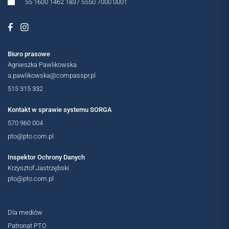
55 1600 1462 1837 5550 7000 0001
Biuro prasowe
Agnieszka Pawlikowska
a.pawlikowska@compasspr.pl
515 315 332
Kontakt w sprawie systemu SORGA
570 960 004
MIĘDZYNARODOWE
pto@pto.com.pl
Inspektor Ochrony Danych
Krzysztof Jastrzębski
pto@pto.com.pl
Dla mediów
Patronat PTO