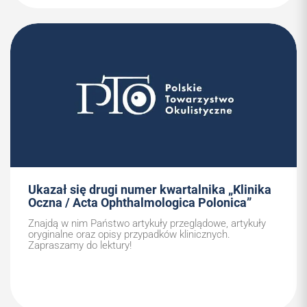
Ukazał się drugi numer kwartalnika „Klinika
Oczna / Acta Ophthalmologica Polonica”
Znajdą w nim Państwo artykuły przeglądowe, artykuły
oryginalne oraz opisy przypadków klinicznych.
Zapraszamy do lektury!