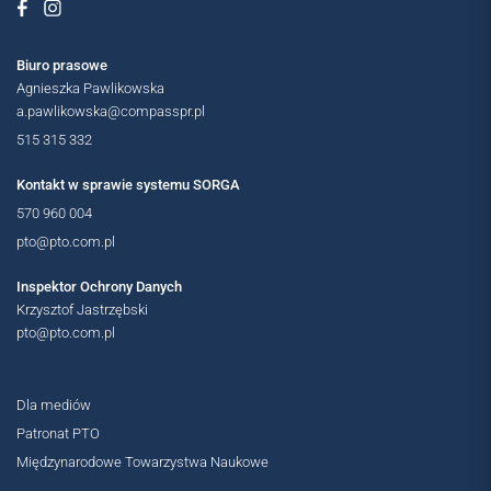
OGÓLNOPOLSKIE
Biuro prasowe
Agnieszka Pawlikowska
a.pawlikowska@compasspr.pl
515 315 332
Kontakt w sprawie systemu SORGA
570 960 004
pto@pto.com.pl
Inspektor Ochrony Danych
Krzysztof Jastrzębski
pto@pto.com.pl
Dla mediów
Patronat PTO
Międzynarodowe Towarzystwa Naukowe