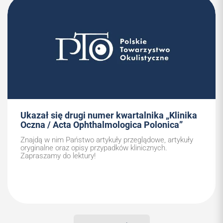
Ukazał się drugi numer kwartalnika „Klinika
Oczna / Acta Ophthalmologica Polonica”
Znajdą w nim Państwo artykuły przeglądowe, artykuły
oryginalne oraz opisy przypadków klinicznych.
Zapraszamy do lektury!