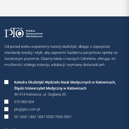
Od ponad wieku wspieramy rozwój okulistyki, dbając o najwyższe
standardy wiedzy i etyki, aby zapewnić każdemu pacjentowi opiekę na
światowym poziomie. Dbamy także o naszych Członków, oferując im
możliwości stałego rozwoju, edukacji i wymiany doświadczeń.
MIĘDZYNARODOWE
Katedra Okulistyki Wydziału Nauk Medycznych w Katowicach,
Śląski Uniwersytet Medyczny w Katowicach
40-514 Katowice, ul. Ceglana 35
570 960 004
pto@pto.com.pl
55 1600 1462 1837 5550 7000 0001