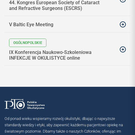
44. Kongres European Society of Cataract
and Refractive Surgeons (ESCRS)
V Baltic Eye Meeting
IX Konferencja Naukowo-Szkoleniowa
INFEKCJE W OKULISTYCE online
Od ponad wieku wspieramy rozwój okulistyki, dbając o najwyższe
standardy wiedzy i etyki, aby zapewnić każdemu pacjentowi opiekę na
światowym poziomie. Dbamy także o naszych Członków, oferując im