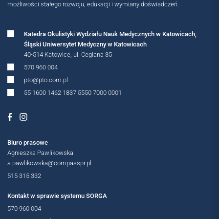
możliwości stałego rozwoju, edukacji i wymiany doświadczeń.
Katedra Okulistyki Wydziału Nauk Medycznych w Katowicach,
Śląski Uniwersytet Medyczny w Katowicach
40-514 Katowice, ul. Ceglana 35
570 960 004
pto@pto.com.pl
55 1600 1462 1837 5550 7000 0001
MIĘDZYNARODOWE
Biuro prasowe
Agnieszka Pawlikowska
a.pawlikowska@compasspr.pl
515 315 332
Kontakt w sprawie systemu SORGA
570 960 004
OGÓLNOPOLSKIE