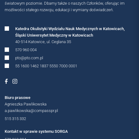
światowym poziomie. Dbamy także o naszych Członków, oferując im
możliwości stałego rozwoju, edukacji i wymiany doświadczeń.
Katedra Okulistyki Wydziału Nauk Medycznych w Katowicach,
Śląski Uniwersytet Medyczny w Katowicach
40-514 Katowice, ul. Ceglana 35
570 960 004
pto@pto.com.pl
55 1600 1462 1837 5550 7000 0001
Biuro prasowe
Agnieszka Pawlikowska
a.pawlikowska@compasspr.pl
515 315 332
Kontakt w sprawie systemu SORGA