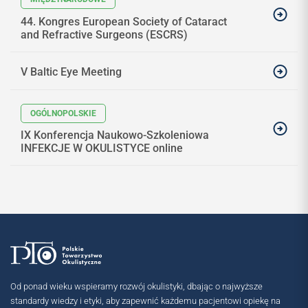
44. Kongres European Society of Cataract
and Refractive Surgeons (ESCRS)
V Baltic Eye Meeting
IX Konferencja Naukowo-Szkoleniowa
INFEKCJE W OKULISTYCE online
Od ponad wieku wspieramy rozwój okulistyki, dbając o najwyższe
standardy wiedzy i etyki, aby zapewnić każdemu pacjentowi opiekę na