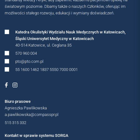
światowym poziomie. Dbamy także o naszych Członków, oferując im
możliwości stałego rozwoju, edukacji i wymiany doświadczeń.
Katedra Okulistyki Wydziału Nauk Medycznych w Katowicach,
Śląski Uniwersytet Medyczny w Katowicach
40-514 Katowice, ul. Ceglana 35
570 960 004
pto@pto.com.pl
55 1600 1462 1837 5550 7000 0001
Biuro prasowe
Agnieszka Pawlikowska
a.pawlikowska@compasspr.pl
515 315 332
Kontakt w sprawie systemu SORGA