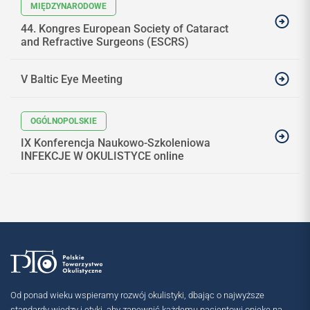
44. Kongres European Society of Cataract
and Refractive Surgeons (ESCRS)
V Baltic Eye Meeting
IX Konferencja Naukowo-Szkoleniowa
INFEKCJE W OKULISTYCE online
Od ponad wieku wspieramy rozwój okulistyki, dbając o najwyższe
standardy wiedzy i etyki, aby zapewnić każdemu pacjentowi opiekę na