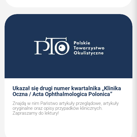
Ukazał się drugi numer kwartalnika „Klinika
Oczna / Acta Ophthalmologica Polonica”
Znajdą w nim Państwo artykuły przeglądowe, artykuły
oryginalne oraz opisy przypadków klinicznych.
Zapraszamy do lektury!