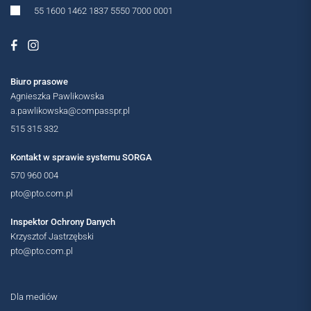
55 1600 1462 1837 5550 7000 0001
Biuro prasowe
Agnieszka Pawlikowska
OGÓLNOPOLSKIE
a.pawlikowska@compasspr.pl
515 315 332
Kontakt w sprawie systemu SORGA
570 960 004
pto@pto.com.pl
Inspektor Ochrony Danych
Krzysztof Jastrzębski
pto@pto.com.pl
Dla mediów