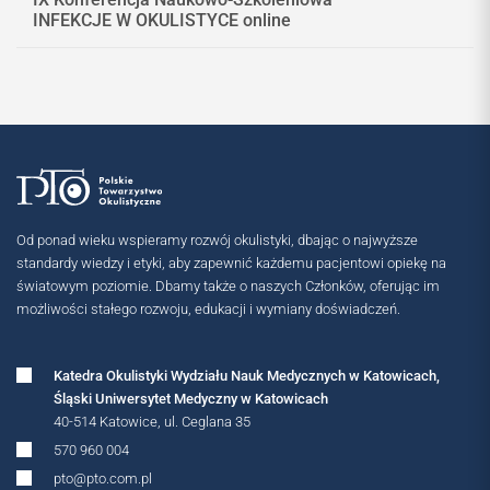
INFEKCJE W OKULISTYCE online
Od ponad wieku wspieramy rozwój okulistyki, dbając o najwyższe
standardy wiedzy i etyki, aby zapewnić każdemu pacjentowi opiekę na
światowym poziomie. Dbamy także o naszych Członków, oferując im
możliwości stałego rozwoju, edukacji i wymiany doświadczeń.
Katedra Okulistyki Wydziału Nauk Medycznych w Katowicach,
Śląski Uniwersytet Medyczny w Katowicach
40-514 Katowice, ul. Ceglana 35
MIĘDZYNARODOWE
570 960 004
pto@pto.com.pl