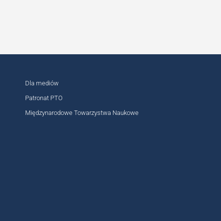
MIĘDZYNARODOWE
Dla mediów
Patronat PTO
OGÓLNOPOLSKIE
Międzynarodowe Towarzystwa Naukowe