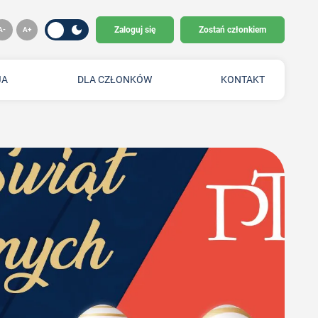
Zaloguj się
Zostań członkiem
JA
DLA CZŁONKÓW
KONTAKT