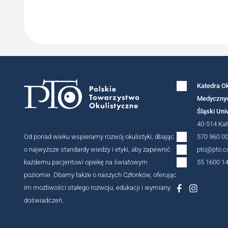
Katedra Ok
Medycznyc
Śląski Un
40-514 Kat
Od ponad wieku wspieramy rozwój okulistyki, dbając
570 960 0
o najwyższe standardy wiedzy i etyki, aby zapewnić
pto@pto.c
każdemu pacjentowi opiekę na światowym
55 1600 1
poziomie. Dbamy także o naszych Członków, oferując
im możliwości stałego rozwoju, edukacji i wymiany
doświadczeń.