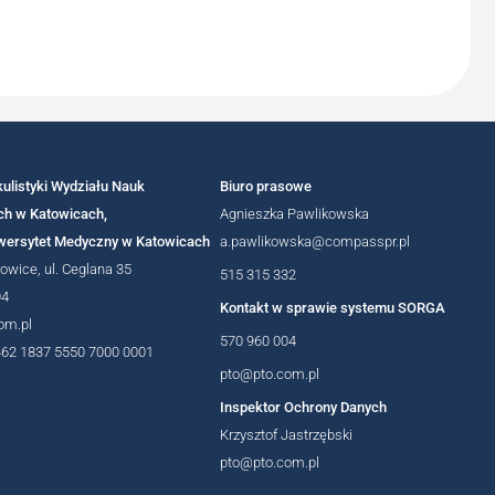
ulistyki Wydziału Nauk
Biuro prasowe
h w Katowicach,
Agnieszka Pawlikowska
iwersytet Medyczny w Katowicach
a.pawlikowska@compasspr.pl
owice, ul. Ceglana 35
515 315 332
04
Kontakt w sprawie systemu SORGA
om.pl
570 960 004
462 1837 5550 7000 0001
pto@pto.com.pl
Inspektor Ochrony Danych
Krzysztof Jastrzębski
pto@pto.com.pl