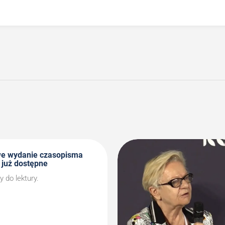
we wydanie czasopisma
 już dostępne
do lektury.