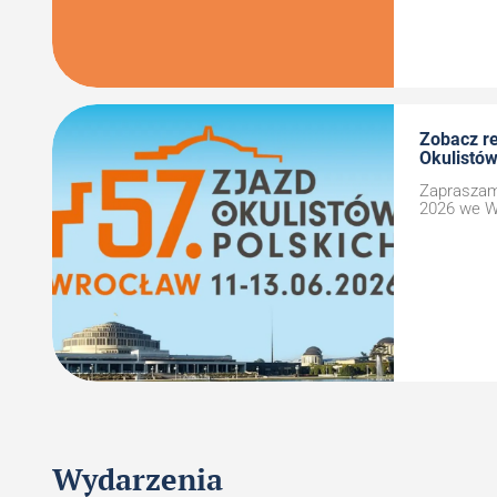
Zobacz re
Okulistów
Zapraszamy
2026 we W
Wydarzenia