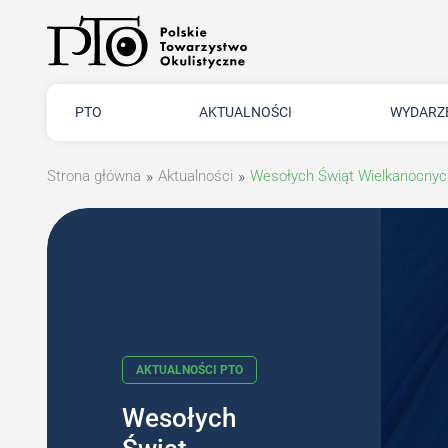
PTO
AKTUALNOŚCI
WYDARZ
Strona główna
»
Aktualności
»
Wesołych Świąt Wielkanocnyc
Wesołych
AKTUALNOŚCI PTO