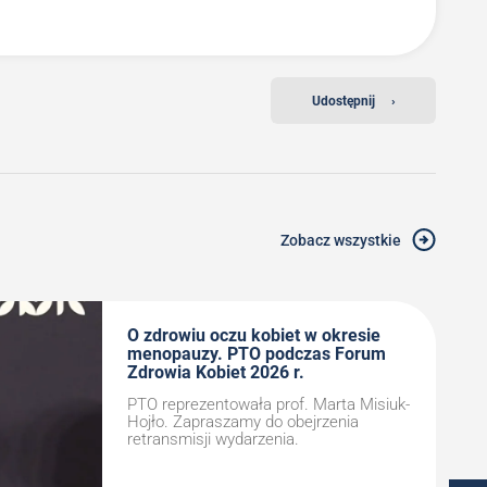
Udostępnij
›
Zobacz wszystkie
O zdrowiu oczu kobiet w okresie
menopauzy. PTO podczas Forum
Zdrowia Kobiet 2026 r.
PTO reprezentowała prof. Marta Misiuk-
Hojło. Zapraszamy do obejrzenia
retransmisji wydarzenia.