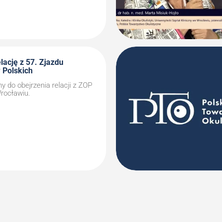
lację z 57. Zjazdu
 Polskich
 do obejrzenia relacji z ZOP
rocławiu.