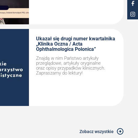
Ukazał się drugi numer kwartalnika
„Klinika Oczna / Acta
Ophthalmologica Polonica”
Znajdą w nim Państwo artykuły
przeglądowe, artykuły oryginalne
oraz opisy przypadków klinicznych.
Zapraszamy do lektury!
Zobacz wszystkie