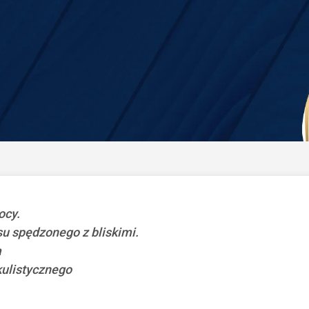
ocy.
su spędzonego z bliskimi.
a
kulistycznego