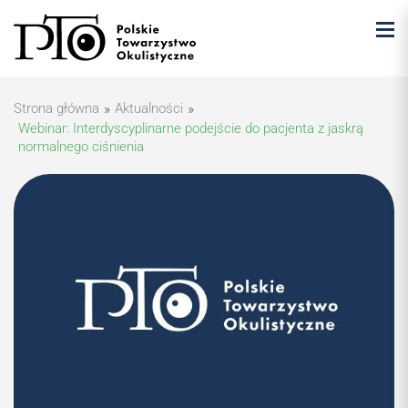
Strona główna
»
Aktualności
»
Webinar: Interdyscyplinarne podejście do pacjenta z jaskrą
normalnego ciśnienia