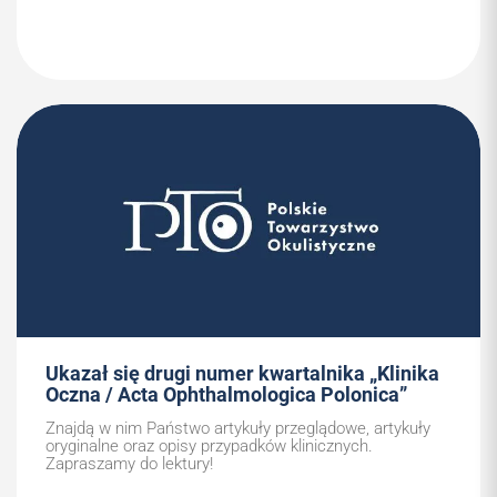
Ukazał się drugi numer kwartalnika „Klinika
Oczna / Acta Ophthalmologica Polonica”
Znajdą w nim Państwo artykuły przeglądowe, artykuły
oryginalne oraz opisy przypadków klinicznych.
Zapraszamy do lektury!