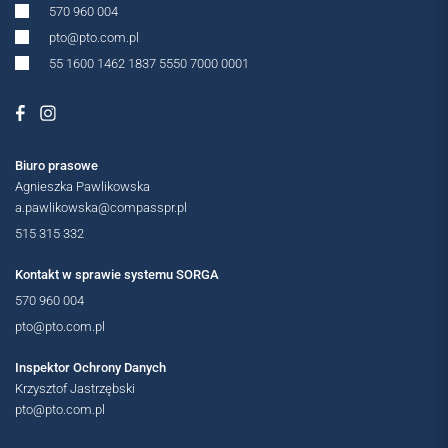
MIĘDZYNARODOWE
570 960 004
pto@pto.com.pl
55 1600 1462 1837 5550 7000 0001
Biuro prasowe
Agnieszka Pawlikowska
OGÓLNOPOLSKIE
a.pawlikowska@compasspr.pl
515 315 332
Kontakt w sprawie systemu SORGA
570 960 004
pto@pto.com.pl
Inspektor Ochrony Danych
Krzysztof Jastrzębski
pto@pto.com.pl