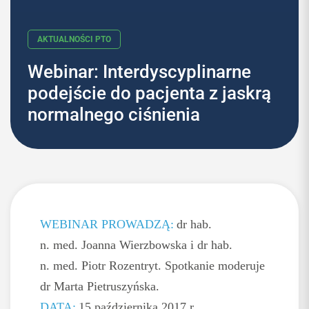
Webinar: Interdyscyplinarne
podejście do pacjenta z jaskrą
AKTUALNOŚCI PTO
normalnego ciśnienia
WEBINAR PROWADZĄ:
dr hab.
n. med. Joanna Wierzbowska i dr hab.
n. med. Piotr Rozentryt. Spotkanie moderuje
dr Marta Pietruszyńska.
DATA:
15 października 2017 r.