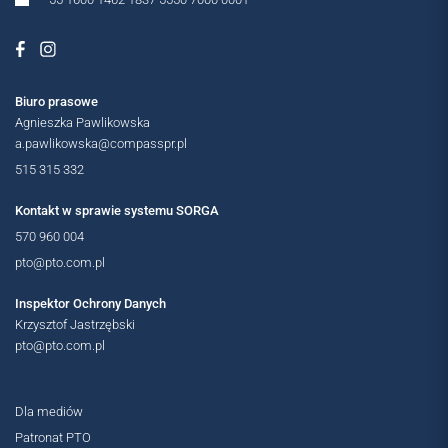
Biuro prasowe
Agnieszka Pawlikowska
a.pawlikowska@compasspr.pl
515 315 332
Kontakt w sprawie systemu SORGA
570 960 004
pto@pto.com.pl
Inspektor Ochrony Danych
Krzysztof Jastrzębski
pto@pto.com.pl
Dla mediów
Patronat PTO