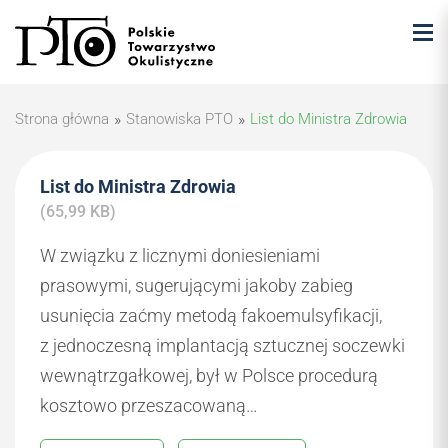
Strona główna
»
Stanowiska PTO
»
List do Ministra Zdrowia
List do Ministra Zdrowia
(65,99 KB)
W związku z licznymi doniesieniami
prasowymi, sugerującymi jakoby zabieg
usunięcia zaćmy metodą fakoemulsyfikacji,
z jednoczesną implantacją sztucznej soczewki
wewnątrzgałkowej, był w Polsce procedurą
kosztowo przeszacowaną…