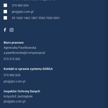
570 960 004
pto@pto.com.pl
55 1600 1462 1837 5550 7000 0001
Biuro prasowe
Agnieszka Pawlikowska
a.pawlikowska@compasspr.pl
515 315 332
Kontakt w sprawie systemu SORGA
570 960 004
pto@pto.com.pl
Inspektor Ochrony Danych
Krzysztof Jastrzębski
pto@pto.com.pl