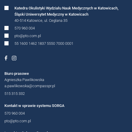
Katedra Okulistyki Wydziału Nauk Medycznych w Katowicach,
Śląski Uniwersytet Medyczny w Katowicach
40-514 Katowice, ul. Ceglana 35
570 960 004
pto@pto.com.pl
55 1600 1462 1837 5550 7000 0001
MIĘDZYNARODOWE
Biuro prasowe
Agnieszka Pawlikowska
a.pawlikowska@compasspr.pl
515 315 332
Kontakt w sprawie systemu SORGA
OGÓLNOPOLSKIE
570 960 004
pto@pto.com.pl