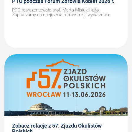
PTO podczas Forum Zdrowia Kobiet 2026 r.
PTO reprezentowała prof. Marta Misiuk-Hojło.
Zapraszamy do obejrzenia retransmisji wydarzenia.
Zobacz relację z 57. Zjazdu Okulistów
Polskich