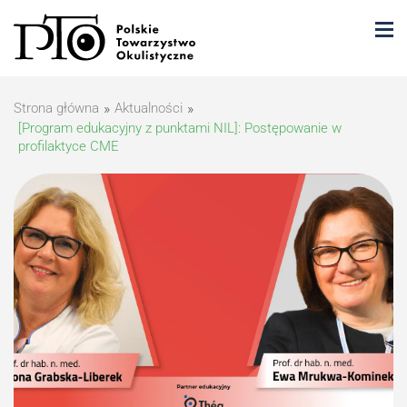
Strona główna
»
Aktualności
»
[Program edukacyjny z punktami NIL]: Postępowanie w
profilaktyce CME