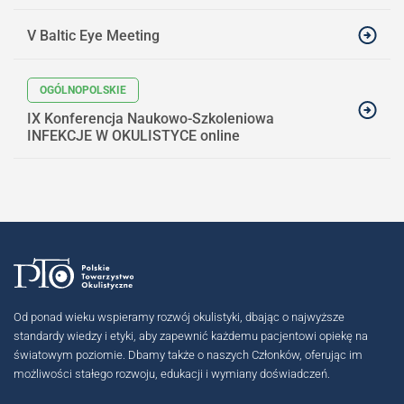
V Baltic Eye Meeting
IX Konferencja Naukowo-Szkoleniowa
INFEKCJE W OKULISTYCE online
Od ponad wieku wspieramy rozwój okulistyki, dbając o najwyższe
standardy wiedzy i etyki, aby zapewnić każdemu pacjentowi opiekę na
światowym poziomie. Dbamy także o naszych Członków, oferując im
możliwości stałego rozwoju, edukacji i wymiany doświadczeń.