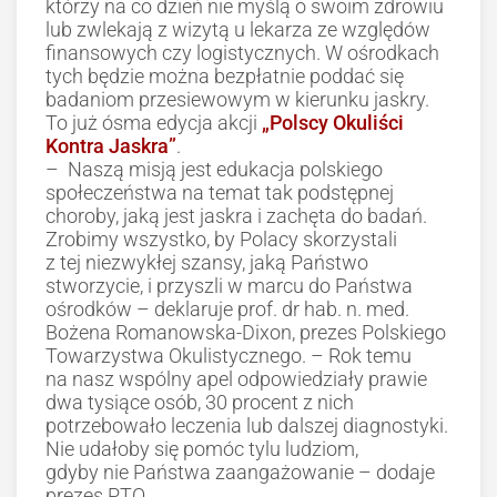
którzy na co dzień nie myślą o swoim zdrowiu
lub zwlekają z wizytą u lekarza ze względów
finansowych czy logistycznych. W ośrodkach
tych będzie można bezpłatnie poddać się
badaniom przesiewowym w kierunku jaskry.
To już ósma edycja akcji
„Polscy Okuliści
Kontra Jaskra”
.
– Naszą misją jest edukacja polskiego
społeczeństwa na temat tak podstępnej
choroby, jaką jest jaskra i zachęta do badań.
Zrobimy wszystko, by Polacy skorzystali
z tej niezwykłej szansy, jaką Państwo
stworzycie, i przyszli w marcu do Państwa
ośrodków – deklaruje prof. dr hab. n. med.
Bożena Romanowska-Dixon, prezes Polskiego
Towarzystwa Okulistycznego. – Rok temu
na nasz wspólny apel odpowiedziały prawie
dwa tysiące osób, 30 procent z nich
potrzebowało leczenia lub dalszej diagnostyki.
Nie udałoby się pomóc tylu ludziom,
gdyby nie Państwa zaangażowanie – dodaje
prezes PTO.