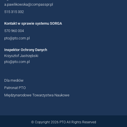
a.pawlikowska@compasspr.pl
515 315 332
Kontakt w sprawie systemu SORGA
570 960 004
pto@pto.com.pl
OGÓLNOPOLSKIE
Inspektor Ochrony Danych
Krzysztof Jastrzębski
pto@pto.com.pl
Dla mediów
Patronat PTO
Międzynarodowe Towarzystwa Naukowe