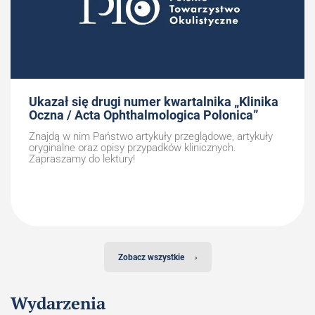
Ukazał się drugi numer kwartalnika „Klinika
Oczna / Acta Ophthalmologica Polonica”
Znajdą w nim Państwo artykuły przeglądowe, artykuły
oryginalne oraz opisy przypadków klinicznych.
Zapraszamy do lektury!
Zobacz wszystkie
›
Wydarzenia