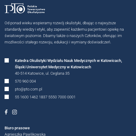
Od ponad wieku wspieramy rozwój okulistyki, dbając o najwyższe
standardy wiedzy i etyki, aby zapewnić każdemu pacjentowi opiekę na
światowym poziomie. Dbamy także o naszych Członków, oferując im
możliwości stałego rozwoju, edukacji i wymiany doświadczeń.
Katedra Okulistyki Wydziału Nauk Medycznych w Katowicach,
Śląski Uniwersytet Medyczny w Katowicach
40-514 Katowice, ul. Ceglana 35
570 960 004
pto@pto.com.pl
55 1600 1462 1837 5550 7000 0001
MIĘDZYNARODOWE
Biuro prasowe
Agnieszka Pawlikowska