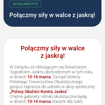
Połączmy siły w walce z jaskrą!
AKTUALNOŚCI PTO
Połączmy siły w walce
z jaskrą!
W związku ze zbliżającym się Światowym
Tygodniem Jaskry, obchodzonym w tym roku
w dniach
10-16 marca
, Zarząd Główny
Polskiego Towarzystwa Okulistycznego
gorąco zaprasza do udziału w akcji społecznej
„Polscy Okuliści Kontra Jaskra”
.
Chętne gabinety i kliniki okulistyczne będą
w dniach
10-16 marca
otwarte dla ludzi,