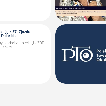
lację z 57. Zjazdu
 Polskich
 do obejrzenia relacji z ZOP
rocławiu.