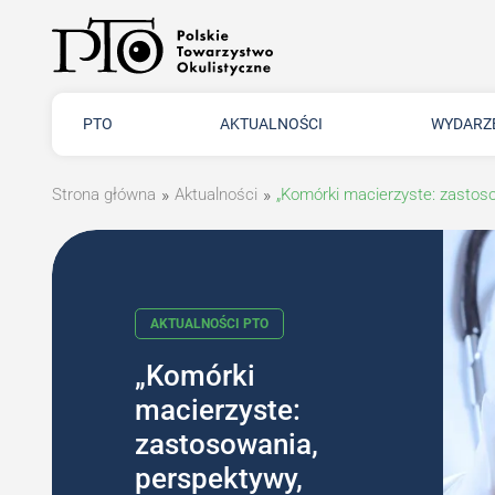
PTO
AKTUALNOŚCI
WYDARZ
Strona główna
»
Aktualności
»
„Komórki macierzyste: zastoso
„Komórki
AKTUALNOŚCI PTO
macierzyste:
zastosowania,
perspektywy,