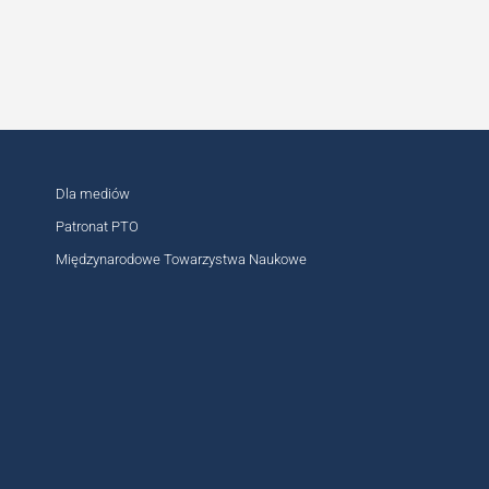
MIĘDZYNARODOWE
Dla mediów
Patronat PTO
OGÓLNOPOLSKIE
Międzynarodowe Towarzystwa Naukowe