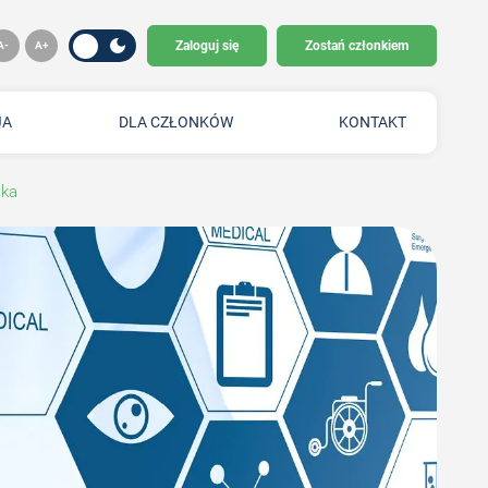
Zaloguj się
Zostań członkiem
JA
DLA CZŁONKÓW
KONTAKT
aka