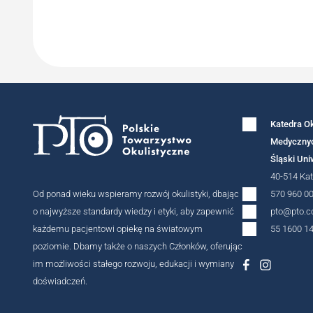
Katedra Ok
Medycznyc
Śląski Un
40-514 Kat
Od ponad wieku wspieramy rozwój okulistyki, dbając
570 960 0
o najwyższe standardy wiedzy i etyki, aby zapewnić
pto@pto.c
każdemu pacjentowi opiekę na światowym
55 1600 1
poziomie. Dbamy także o naszych Członków, oferując
im możliwości stałego rozwoju, edukacji i wymiany
doświadczeń.