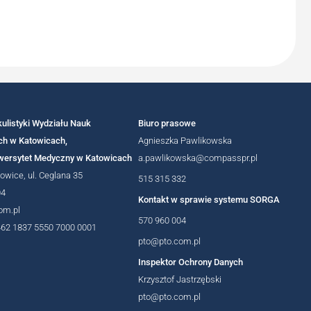
ulistyki Wydziału Nauk
Biuro prasowe
h w Katowicach,
Agnieszka Pawlikowska
iwersytet Medyczny w Katowicach
a.pawlikowska@compasspr.pl
owice, ul. Ceglana 35
515 315 332
04
Kontakt w sprawie systemu SORGA
om.pl
570 960 004
462 1837 5550 7000 0001
pto@pto.com.pl
Inspektor Ochrony Danych
Krzysztof Jastrzębski
pto@pto.com.pl