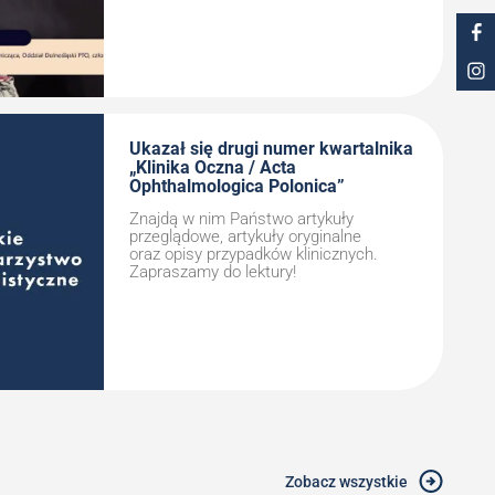
Ukazał się drugi numer kwartalnika
„Klinika Oczna / Acta
Ophthalmologica Polonica”
Znajdą w nim Państwo artykuły
przeglądowe, artykuły oryginalne
oraz opisy przypadków klinicznych.
Zapraszamy do lektury!
Zobacz wszystkie