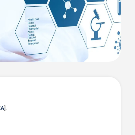
KA
]
.