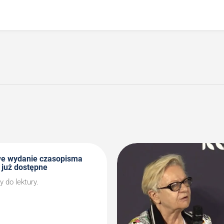
we wydanie czasopisma
 już dostępne
do lektury.