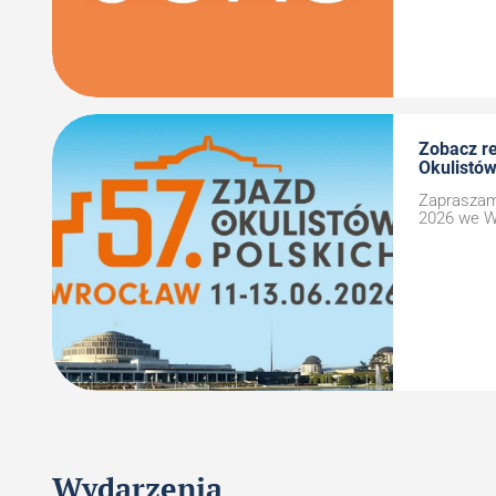
Zobacz re
Okulistów
Zapraszamy
2026 we W
Wydarzenia