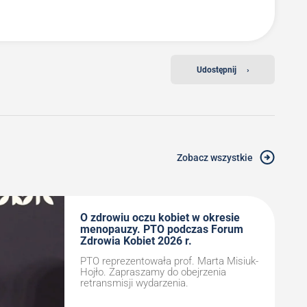
Udostępnij
›
Zobacz wszystkie
O zdrowiu oczu kobiet w okresie
menopauzy. PTO podczas Forum
Zdrowia Kobiet 2026 r.
PTO reprezentowała prof. Marta Misiuk-
Hojło. Zapraszamy do obejrzenia
retransmisji wydarzenia.