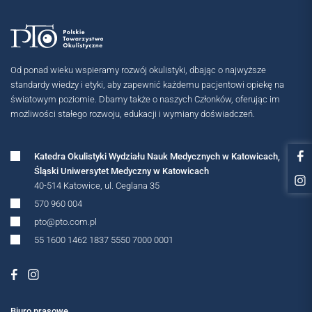
Od ponad wieku wspieramy rozwój okulistyki, dbając o najwyższe
standardy wiedzy i etyki, aby zapewnić każdemu pacjentowi opiekę na
światowym poziomie. Dbamy także o naszych Członków, oferując im
możliwości stałego rozwoju, edukacji i wymiany doświadczeń.
Katedra Okulistyki Wydziału Nauk Medycznych w Katowicach,
Śląski Uniwersytet Medyczny w Katowicach
40-514 Katowice, ul. Ceglana 35
570 960 004
pto@pto.com.pl
55 1600 1462 1837 5550 7000 0001
Biuro prasowe