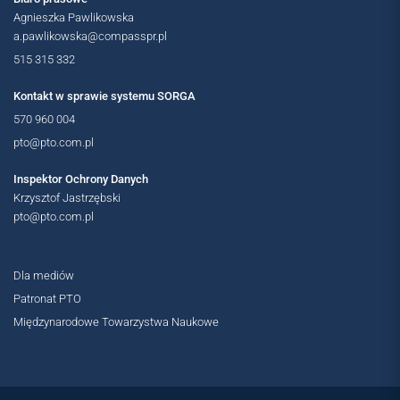
Agnieszka Pawlikowska
a.pawlikowska@compasspr.pl
515 315 332
Kontakt w sprawie systemu SORGA
570 960 004
pto@pto.com.pl
Inspektor Ochrony Danych
Krzysztof Jastrzębski
pto@pto.com.pl
Dla mediów
Patronat PTO
Międzynarodowe Towarzystwa Naukowe